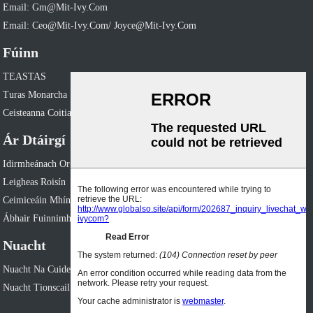
Email: Gm@mit-Ivy.com
Email: Ceo@mit-Ivy.com/ Joyce@mit-Ivy.com
Fúinn
TEASTAS
Turas Monarcha
Ceisteanna Coitianta
Ár Dtáirgí
Idirmheánach Orgánach
Leigheas Roisín
Ceimiceáin Mhíne Agus Speisialtachta
Ábhair Fuinnimh Nua
Nuacht
Nuacht Na Cuideachta
Nuacht Tionscail