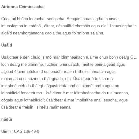
Airíonna Ceimiceacha:
Criostail bhána lonracha, scagacha. Beagán intuaslagtha in uisce,
intuaslagtha in eatánól, éitear, déshuilfíd charbóin agus olaí. Intuaslagtha in
aigéid neamhorgánacha caolaithe agus foirmíonn salainn.
Úsáid
Úsáidtear é den chuid is mó mar idirmheánach ruaime chun bonn dearg GL,
loch dearg meitilaimíne, fuchsin bhunúsach, meitile peiri-aigéad agus
aigéad 4-aimínotúléin-3-sulfónach, ruaim trífheinilmheatáin agus
ruaimeanna ocsazine a tháirgeadh, etc. Úsáidtear é freisin mar
idirmheánach do tháirgí cógaisíochta amhail piriméitamín agus an
lotnaidicíd fenaceturon. Úsáidtear é mar idirmheánacha do ruaimeanna,
cógais agus lotnaidicídí; úsáidtear é mar imoibrithe anailíseacha, agus
úsáidtear é freisin i sintéis ruaimeanna.
nádúr
Uimhir CAS 106-49-0