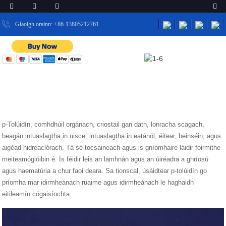
Glaoigh orainn: +86-13805212761
BAILE
NUACHT
P-TOLÚIDÍN CAS 106-49-0
NUACHT
p-Tolúidín, comhdhúil orgánach, criostail gan dath, lonracha scagach,
beagán intuaslagtha in uisce, intuaslagtha in eatánól, éitear, beinséin, agus
aigéad hidreaclórach. Tá sé tocsaineach agus is gníomhaire láidir foirmithe
meiteamóglóibin é. Is féidir leis an lamhnán agus an úiréadra a ghríosú
agus haematúria a chur faoi deara. Sa tionscal, úsáidtear p-tolúidín go
príomha mar idirmheánach ruaime agus idirmheánach le haghaidh
eitileamín cógaisíochta.