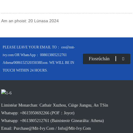
Am an phoist: 20 Lúnasa 2024
PLEASE LEAVE YOUR EMAIL TO： ceo@mit-
ivy.com OR WhatsApp： 008613805212761
Fiosrúchán
Athena/008615252035038Eson. WE WILL BE IN
TOUCH WITHIN 24 HOURS.
Limistéar Monarchan: Cathair Xuzhou, Cúige Jiangsu, An TSín
Whatsapp: +8615950692266 (POF：Joyce)
Whatsapp: +8613805212761 (Bainisteoir Ginearálta: Athena)
Email: Purchase@mit-Ivy.com / Info@mit-Ivy.com