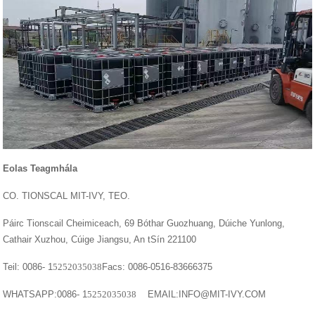
Eolas Teagmhála
CO. TIONSCAL MIT-IVY, TEO.
Páirc Tionscail Cheimiceach, 69 Bóthar Guozhuang, Dúiche Yunlong,
Cathair Xuzhou, Cúige Jiangsu, An tSín 221100
Teil: 0086- 1
5252035038
Facs: 0086-0516-83666375
WHATSAPP:0086- 1
5252035038
EMAIL:INFO@MIT-IVY.COM