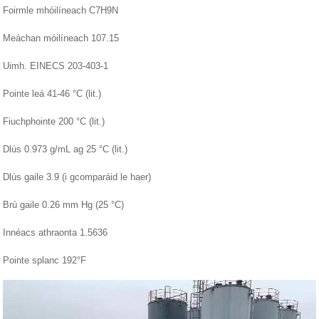
Foirmle mhóilíneach C7H9N
Meáchan móilíneach 107.15
Uimh. EINECS 203-403-1
Pointe leá 41-46 °C (lit.)
Fiuchphointe 200 °C (lit.)
Dlús 0.973 g/mL ag 25 °C (lit.)
Dlús gaile 3.9 (i gcomparáid le haer)
Brú gaile 0.26 mm Hg (25 °C)
Innéacs athraonta 1.5636
Pointe splanc 192°F