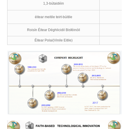
1,3-bútaidéin
éitear meitile teirt-búitile
Roisín Éitear Déghlicidil Bisféinóil
Éitear Polai(Vinile Eitile)