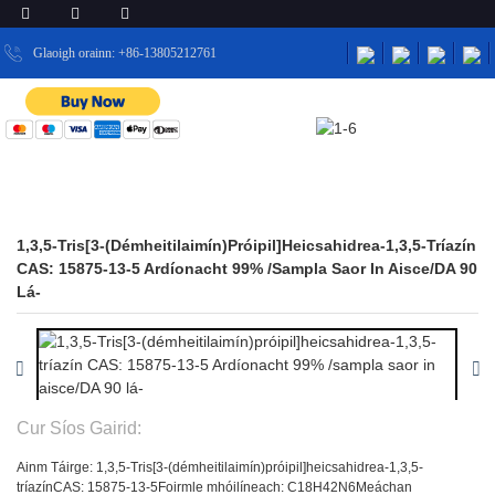
Glaoigh orainn: +86-13805212761
BAILE
TÁIRGÍ
IDIRMHEÁNACHA CÓGAISÍOCHTA
TÁIRGÍ
1,3,5-Tris[3-(démheitilaimín)próipil]heicsahidrea-1,3,5-Tríazín
CAS: 15875-13-5 Ardíonacht 99% /sampla Saor In Aisce/DA 90
Lá-
Cur Síos Gairid:
Ainm Táirge: 1,3,5-Tris[3-(démheitilaimín)próipil]heicsahidrea-1,3,5-
tríazín
CAS: 15875-13-5
Foirmle mhóilíneach: C18H42N6
Meáchan