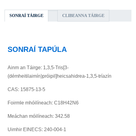
SONRAÍ TÁIRGE
CLIBEANNA TÁIRGE
SONRAÍ TAPÚLA
Ainm an Táirge: 1,3,5-Tris[3-
(démheitilaimín)próipil]heicsahidrea-1,3,5-tríazín
CAS: 15875-13-5
Foirmle mhóilíneach: C18H42N6
Meáchan móilíneach: 342.58
Uimhir EINECS: 240-004-1