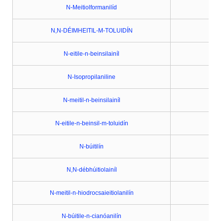
N-Meitiolformanilíd
N,N-DÉIMHEITIL-M-TOLUIDÍN
N-eitile-n-beinsilainíl
N-Isopropilaniline
N-meitil-n-beinsilainíl
N-eitile-n-beinsil-m-toluidín
N-búitilín
N,N-débhúitiolainíl
N-meitil-n-hiodrocsaieitiolanilín
N-búitile-n-cianóanilín