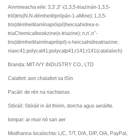
Ainmneacha eile: 3,3',3''-(1,3,5-triazinán-1,3,5-
tríil)tris(N,N-démheitilprópán-1-aMine); 1,3,5-
tris(démheitilamínapróipil)heicsahidrea-s-
triaChemicalbookzine(s-triazine); n,n',n''-
tris(démheitilaimínapróipil)-s-heicsahidreatriazine;
niaxc41;polycat41;polycatp41;r141;r141(catalaíoch)
Branda: MIT-IVY INDUSTRY CO., LTD
Calafort: aon chalafort sa tSín
Pacáil: de réir na riachtanas
Stóráil: Stóráil in áit thirim, dorcha agus aeráilte.
Iompar: ar muir nó san aer
Modhanna íocaíochta: L/C, T/T, D/A, D/P, O/A, PayPal,