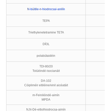
N-búitile-n-hiodrocsai-anilín
TEPA
Triethylenetetramine TETA
DÍOL
polabútaidéin
TDI-80/20
Tolúéindé-isocianáit
DA-102
Cóipliméir eitiléine/vinil aicéatáit
m-Feiniléindé-aimín
MPDA
N,N-Dé-eitiolhiodrocsa-aimín