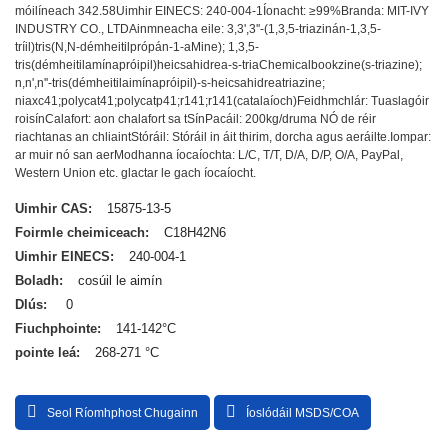
móilíneach 342.58
Uimhir EINECS: 240-004-1
Íonacht: ≥99%
Branda: MIT-IVY
INDUSTRY CO., LTD
Ainmneacha eile: 3,3',3''-(1,3,5-triazinán-1,3,5-
tríil)tris(N,N-démheitilprópán-1-aMine); 1,3,5-
tris(démheitilamínapróipil)heicsahidrea-s-triaChemicalbookzine(s-triazine);
n,n',n''-tris(démheitilaimínapróipil)-s-heicsahidreatriazine;
niaxc41;polycat41;polycatp41;r141;r141(catalaíoch)
Feidhmchlár: Tuaslagóir
roisín
Calafort: aon chalafort sa tSín
Pacáil: 200kg/druma NÓ de réir
riachtanas an chliaint
Stóráil: Stóráil in áit thirim, dorcha agus aeráilte.
Iompar:
ar muir nó san aer
Modhanna íocaíochta: L/C, T/T, D/A, D/P, O/A, PayPal,
Western Union etc. glactar le gach íocaíocht.
Uimhir CAS:
15875-13-5
Foirmle cheimiceach:
C18H42N6
Uimhir EINECS:
240-004-1
Boladh:
cosúil le aimín
Dlús:
0
Fiuchphointe:
141-142°C
pointe leá:
268-271 °C
Seol Ríomhphost Chugainn
Íoslódáil MSDS/COA