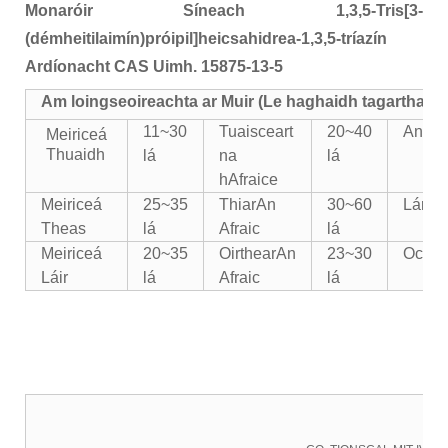
Monaróir Síneach 1,3,5-Tris[3-
(démheitilaimín)próipil]heicsahidrea-1,3,5-tríazín
Ardíonacht CAS Uimh. 15875-13-5
Am loingseoireachta ar Muir (Le haghaidh tagartha a
11~30
Tuaisceart
20~40
An Eo
Meiriceá
Thuaidh
lá
na
lá
hAfraice
Meiriceá
25~35
Thiar
An
30~60
Lár
Oir
Theas
lá
Afraic
lá
Meiriceá
20~35
Oirthear
An
23~30
Ocean
Láir
lá
Afraic
lá