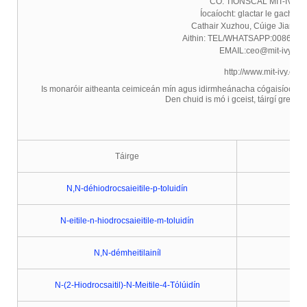
CO. TIONSCAL MIT-IVY, T
Íocaíocht: glactar le gach ío
Cathair Xuzhou, Cúige Jiangsu,
Aithin: TEL/WHATSAPP:0086-13
EMAIL:ceo@mit-ivy.co
http://www.mit-ivy.com
Is monaróir aitheanta ceimiceán mín agus idirmheánacha cógaisíochta é Mi
Den chuid is mó i gceist, táirgí greama
Táirge
N,N-déhiodrocsaieitile-p-toluidín
N-eitile-n-hiodrocsaieitile-m-toluidín
N,N-démheitilainíl
N-(2-Hiodrocsaitil)-N-Meitile-4-Tólúidín