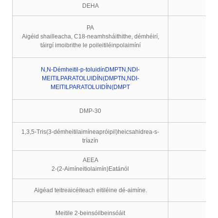
DEHA
PA
Aigéid shailleacha, C18-neamhsháithithe, démhéirí,
táirgí imoibrithe le poileitiléinpolaimíní
N,N-Démheitil-p-toluidínDMPTN,NDI-
MEITILPARATOLUIDÍN(DMPTN,NDI-
MEITILPARATOLUIDÍN(DMPT
DMP-30
1,3,5-Tris(3-démheitilaimíneapróipil)heicsahidrea-s-
tríazín
AEEA
2-(2-Aimíneitiolaimín)Eatánól
Aigéad teitreaicéiteach eitiléine dé-aimíne.
Meitile 2-beinsóilbeinsóáit