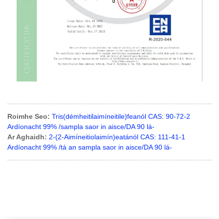
Roimhe Seo:
Tris(démheitilaimíneitile)feanól CAS: 90-72-2
Ardíonacht 99% /sampla saor in aisce/DA 90 lá-
Ar Aghaidh:
2-(2-Aimíneitiolaimín)eatánól CAS: 111-41-1
Ardíonacht 99% /tá an sampla saor in aisce/DA 90 lá-