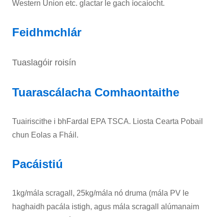
Western Union etc. glactar le gach íocaíocht.
Feidhmchlár
Tuaslagóir roisín
Tuarascálacha Comhaontaithe
Tuairiscithe i bhFardal EPA TSCA. Liosta Cearta Pobail
chun Eolas a Fháil.
Pacáistiú
1kg/mála scragall, 25kg/mála nó druma (mála PV le
haghaidh pacála istigh, agus mála scragall alúmanaim