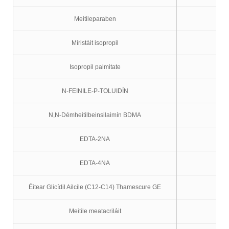
Meitileparaben
Míristáit isopropil
Isopropil palmitate
N-FEINILE-P-TOLUIDÍN
N,N-Démheitilbeinsilaimín BDMA
EDTA-2NA
EDTA-4NA
Éitear Glicídil Ailcile (C12-C14) Thamescure GE
Meitile meatacriláit