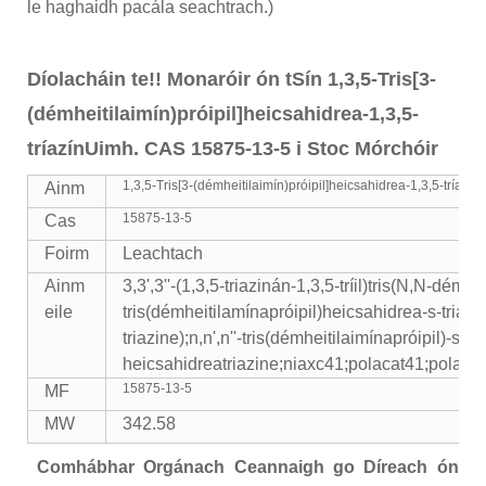
le haghaidh pacála seachtrach.)
Díolacháin te!! Monaróir ón tSín 1,3,5-Tris[3-
(démheitilaimín)próipil]heicsahidrea-1,3,5-
tríazín
Uimh. CAS 15875-13-5 i Stoc Mórchóir
1,3,5-Tris[3-(démheitilaimín)próipil]heicsahidrea-1,3,5-tríazín
Ainm
15875-13-5
Cas
Foirm
Leachtach
Ainm
3,3',3''-(1,3,5-triazinán-1,3,5-tríil)tris(N,N-dém
eile
tris(démheitilamínapróipil)heicsahidrea-s-triaI
triazine);n,n',n''-tris(démheitilaimínapróipil)-s-
heicsahidreatriazine;niaxc41;polacat41;polacat
15875-13-5
MF
MW
342.58
Comhábhar Orgánach Ceannaigh go Díreach ón